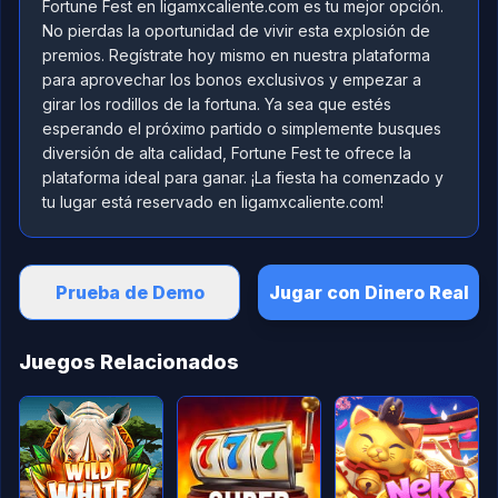
Fortune Fest en ligamxcaliente.com es tu mejor opción.
No pierdas la oportunidad de vivir esta explosión de
premios. Regístrate hoy mismo en nuestra plataforma
para aprovechar los bonos exclusivos y empezar a
girar los rodillos de la fortuna. Ya sea que estés
esperando el próximo partido o simplemente busques
diversión de alta calidad, Fortune Fest te ofrece la
plataforma ideal para ganar. ¡La fiesta ha comenzado y
tu lugar está reservado en ligamxcaliente.com!
Prueba de Demo
Jugar con Dinero Real
Juegos Relacionados