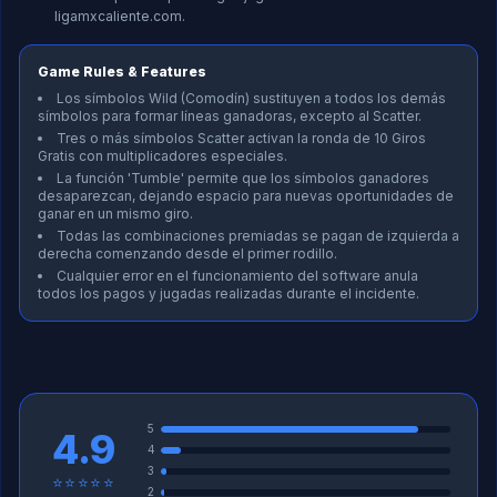
ligamxcaliente.com.
Game Rules & Features
Los símbolos Wild (Comodín) sustituyen a todos los demás
símbolos para formar líneas ganadoras, excepto al Scatter.
Tres o más símbolos Scatter activan la ronda de 10 Giros
Gratis con multiplicadores especiales.
La función 'Tumble' permite que los símbolos ganadores
desaparezcan, dejando espacio para nuevas oportunidades de
ganar en un mismo giro.
Todas las combinaciones premiadas se pagan de izquierda a
derecha comenzando desde el primer rodillo.
Cualquier error en el funcionamiento del software anula
todos los pagos y jugadas realizadas durante el incidente.
5
4.9
4
3
⭐⭐⭐⭐⭐
2