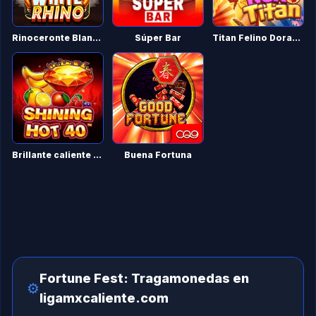
Rinoceronte Blanco Salvaje
Súper Bar
Titan Felino Dorado
Brillante caliente 40 ™
Buena Fortuna
Fortune Fest: Tragamonedas en
⚙️
ligamxcaliente.com