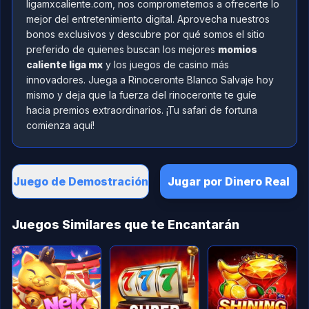
ligamxcaliente.com, nos comprometemos a ofrecerte lo
mejor del entretenimiento digital. Aprovecha nuestros
bonos exclusivos y descubre por qué somos el sitio
preferido de quienes buscan los mejores
momios
caliente liga mx
y los juegos de casino más
innovadores. Juega a Rinoceronte Blanco Salvaje hoy
mismo y deja que la fuerza del rinoceronte te guíe
hacia premios extraordinarios. ¡Tu safari de fortuna
comienza aquí!
Juego de Demostración
Jugar por Dinero Real
Juegos Similares que te Encantarán