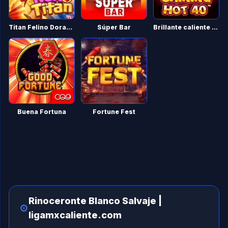
Titan Felino Dorado
Súper Bar
Brillante caliente 40 ™
Buena Fortuna
Fortune Fest
Rinoceronte Blanco Salvaje |
⚙️
ligamxcaliente.com