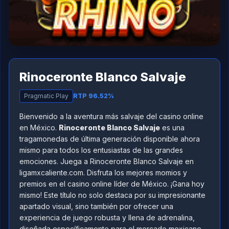
▶
Rinoceronte Blanco Salvaje
Pragmatic Play
RTP 96.52%
Bienvenido a la aventura más salvaje del casino online
en México.
Rinoceronte Blanco Salvaje
es una
tragamonedas de última generación disponible ahora
mismo para todos los entusiastas de las grandes
emociones. Juega a Rinoceronte Blanco Salvaje en
ligamxcaliente.com. Disfruta los mejores momios y
premios en el casino online líder de México. ¡Gana hoy
mismo! Este título no solo destaca por su impresionante
apartado visual, sino también por ofrecer una
experiencia de juego robusta y llena de adrenalina,
diseñada específicamente para el mercado mexicano.