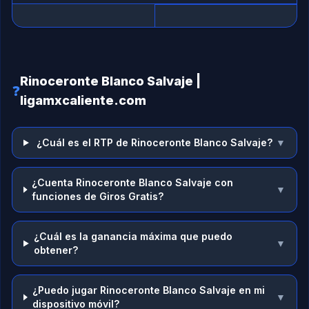
Rinoceronte Blanco Salvaje |
❓
ligamxcaliente.com
¿Cuál es el RTP de Rinoceronte Blanco Salvaje?
▼
¿Cuenta Rinoceronte Blanco Salvaje con
▼
funciones de Giros Gratis?
¿Cuál es la ganancia máxima que puedo
▼
obtener?
¿Puedo jugar Rinoceronte Blanco Salvaje en mi
▼
dispositivo móvil?