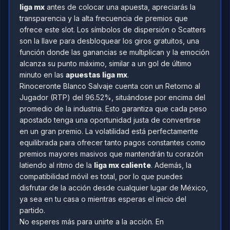
liga mx
antes de colocar una apuesta, apreciarás la
transparencia y la alta frecuencia de premios que
ofrece este slot. Los símbolos de dispersión o Scatters
son la llave para desbloquear los giros gratuitos, una
función donde las ganancias se multiplican y la emoción
alcanza su punto máximo, similar a un gol de último
minuto en las
apuestas liga mx
.
Rinoceronte Blanco Salvaje cuenta con un Retorno al
Jugador (RTP) del 96.52%, situándose por encima del
promedio de la industria. Esto garantiza que cada peso
apostado tenga una oportunidad justa de convertirse
en un gran premio. La volatilidad está perfectamente
equilibrada para ofrecer tanto pagos constantes como
premios mayores masivos que mantendrán tu corazón
latiendo al ritmo de la
liga mx caliente
. Además, la
compatibilidad móvil es total, por lo que puedes
disfrutar de la acción desde cualquier lugar de México,
ya sea en tu casa o mientras esperas el inicio del
partido.
No esperes más para unirte a la acción. En