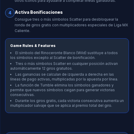
otros íconos para ayudarte a completar líneas ganadoras.
Activa Bonificaciones
4
Consigue tres o más símbolos Scatter para desbloquear la
ronda de giros gratis con multiplicadores especiales de Liga MX
Caliente.
Game Rules & Features
El símbolo del Rinoceronte Blanco (Wild) sustituye a todos
los símbolos excepto al Scatter de bonificación.
Tres o más símbolos Scatter en cualquier posición activan
automáticamente 12 giros gratuitos.
Las ganancias se calculan de izquierda a derecha en las
líneas de pago activas, multiplicadas por la apuesta por línea.
La función de Tumble elimina los símbolos ganadores y
permite que nuevos símbolos caigan para generar victorias
consecutivas.
Durante los giros gratis, cada victoria consecutiva aumenta un
multiplicador salvaje que se aplica al premio total del giro.