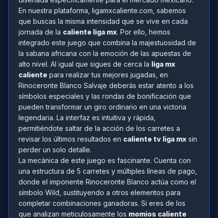
En nuestra plataforma, ligamxcaliente.com, sabemos
que buscas la misma intensidad que se vive en cada
jornada de la
caliente liga mx
. Por ello, hemos
integrado este juego que combina la majestuosidad de
la sabana africana con la emoción de las apuestas de
alto nivel. Al igual que sigues de cerca la
liga mx
caliente
para realizar tus mejores jugadas, en
Rinoceronte Blanco Salvaje deberás estar atento a los
símbolos especiales y las rondas de bonificación que
pueden transformar un giro ordinario en una victoria
legendaria. La interfaz es intuitiva y rápida,
permitiéndote saltar de la acción de los carretes a
revisar los últimos resultados en
caliente tv liga mx
sin
perder un solo detalle.
La mecánica de este juego es fascinante. Cuenta con
una estructura de 5 carretes y múltiples líneas de pago,
donde el imponente Rinoceronte Blanco actúa como el
símbolo Wild, sustituyendo a otros elementos para
completar combinaciones ganadoras. Si eres de los
que analizan meticulosamente los
momios caliente