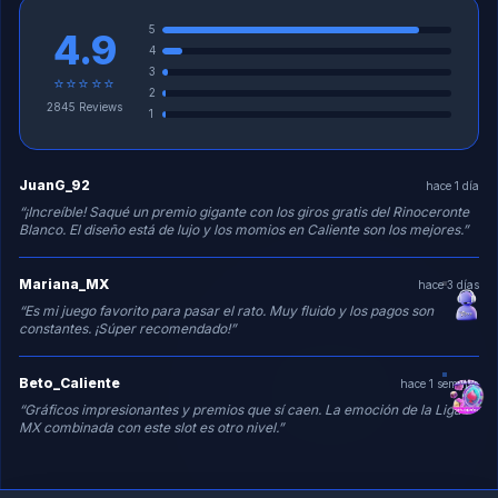
5
4.9
4
3
⭐⭐⭐⭐⭐
2
2845 Reviews
1
JuanG_92
hace 1 día
“¡Increíble! Saqué un premio gigante con los giros gratis del Rinoceronte
Blanco. El diseño está de lujo y los momios en Caliente son los mejores.”
Mariana_MX
hace 3 días
“Es mi juego favorito para pasar el rato. Muy fluido y los pagos son
constantes. ¡Súper recomendado!”
Beto_Caliente
hace 1 semana
“Gráficos impresionantes y premios que sí caen. La emoción de la Liga
MX combinada con este slot es otro nivel.”