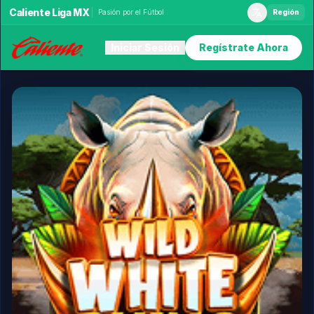
Caliente Liga MX
Pasión por el Fútbol
Región
Iniciar Sesión
Regístrate Ahora